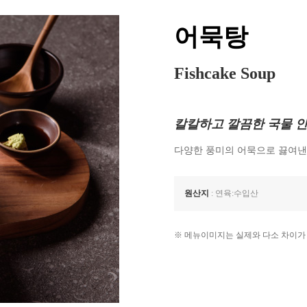
어묵탕
Fishcake Soup
칼칼하고 깔끔한 국물 
다양한 풍미의 어묵으로 끓여낸
원산지
: 연육:수입산
※ 메뉴이미지는 실제와 다소 차이가 