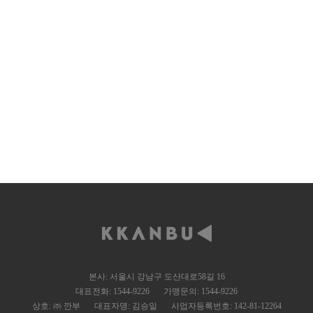
본사: 서울시 강남구 도산대로58길 16
대표전화: 1544-9226
가맹문의: 1544-9226
상호: ㈜ 깐부
대표자명: 김승일
사업자등록번호: 142-81-12264